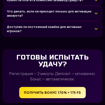
Нужно ли платить комиссию за вывод средств?
Что делать, если не приходит письмо для активации
аккаунта?
Доступен ли постоянный кэшбэк для активных
игроков?
ГОТОВЫ ИСПЫТАТЬ
УДАЧУ?
Регистрация — 2 минуты. Депозит — мгновенно.
Бонус — автоматически.
ПОЛУЧИТЬ БОНУС 170% + 175 FS