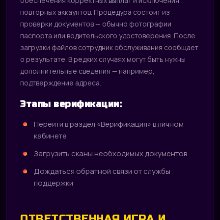
обеспечения корректных выплат и исключения
повторных аккаунтов. Процедура состоит из
проверки документов — обычно фотографии
паспорта или водительского удостоверения. После
загрузки файлов сотрудник обслуживания сообщает
о результате. В редких случаях могут быть нужны
дополнительные сведения — например,
подтверждение адреса.
Этапы верификации:
Перейти в раздел «Верификация» в личном
кабинете
Загрузить сканы необходимых документов
Дождаться обратной связи от службы
поддержки
ОТВЕТСТВЕННАЯ ИГРА И