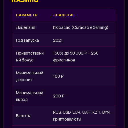
КАЗИНО
ПАРАМЕТР
ЗНАЧЕНИЕ
Лицензия
Кюрасао (Curacao eGaming)
Год запуска
2021
Приветственн
150% до 50 000 ₽ + 250
ый бонус
фриспинов
Минимальный
100 ₽
депозит
Минимальный
200 ₽
вывод
RUB, USD, EUR, UAH, KZT, BYN,
Валюты
криптовалюты