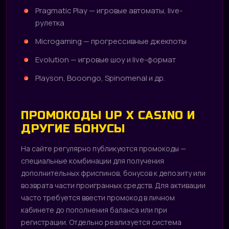
Pragmatic Play — игровые автоматы, live-
рулетка
Microgaming — прогрессивные джекпоты
Evolution — игровые шоу и live-формат
Playson, Booongo, Spinomenal и др.
ПРОМОКОДЫ UP X CASINO И
ДРУГИЕ БОНУСЫ
На сайте регулярно публикуются промокоды —
специальные комбинации для получения
дополнительных фриспинов, бонусов к депозиту или
возврата части проигранных средств. Для активации
часто требуется ввести промокод в личном
кабинете до пополнения баланса или при
регистрации. Отдельно реализуется система