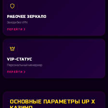
РАБОЧЕЕ ЗЕРКАЛО
Заходи без VPN
ПЕРЕЙТИ
VIP-СТАТУС
Персональный менеджер
ПЕРЕЙТИ
ОСНОВНЫЕ ПАРАМЕТРЫ UP X