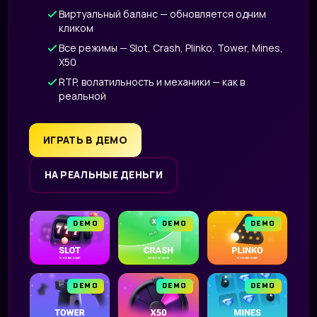
Виртуальный баланс — обновляется одним
кликом
Все режимы — Slot, Crash, Plinko, Tower, Mines,
X50
RTP, волатильность и механики — как в
реальной
ИГРАТЬ В ДЕМО
НА РЕАЛЬНЫЕ ДЕНЬГИ
DEMO
DEMO
DEMO
DEMO
DEMO
DEMO