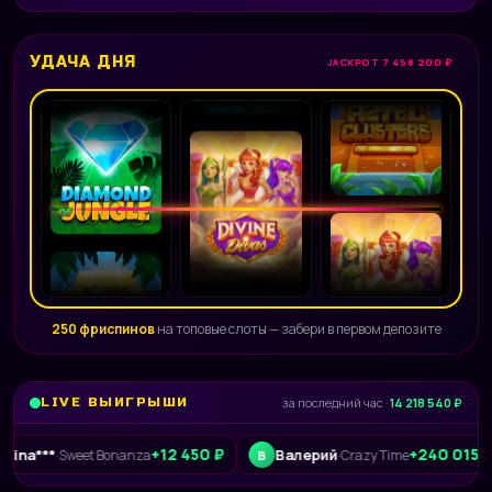
УДАЧА ДНЯ
JACKPOT 7 458 200 ₽
250 фриспинов
на топовые слоты — забери в первом депозите
LIVE ВЫИГРЫШИ
за последний час ·
14 218 540 ₽
+12 450 ₽
+240 015 ₽
Валерий
L
Sweet Bonanza
·
Crazy Time
В
L