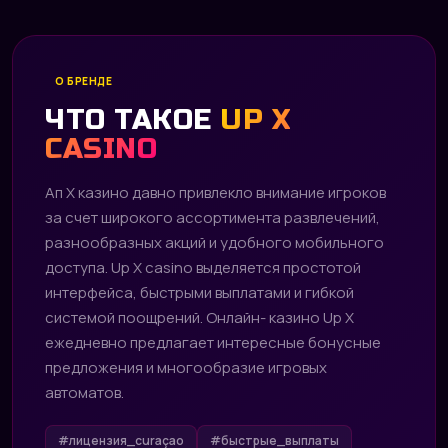
О БРЕНДЕ
ЧТО ТАКОЕ
UP X
CASINO
Ап Х казино давно привлекло внимание игроков
за счет широкого ассортимента развлечений,
разнообразных акций и удобного мобильного
доступа. Up X casino выделяется простотой
интерфейса, быстрыми выплатами и гибкой
системой поощрений. Онлайн- казино Up X
ежедневно предлагает интересные бонусные
предложения и многообразие игровых
автоматов.
#лицензия_curaçao
#быстрые_выплаты