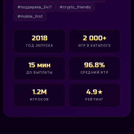
#поддержка_24/7
#crypto_friendly
#mobile_first
2018
2 000+
ГОД ЗАПУСКА
ИГР В КАТАЛОГЕ
15 мин
96.8%
ДО ВЫПЛАТЫ
СРЕДНИЙ RTP
1.2M
4.9★
ИГРОКОВ
РЕЙТИНГ