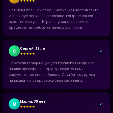
★
★
★
★
★
Для меня большой плюс — мобильная версия сайта.
Использую зеркало Ап Х казино, когда основной
адрес недоступен. Игры запускаются прямо в
браузере, не требуется ничего скачивать.
Сергей, 39 лет
С
★
★
★
★
★
Проходил верификацию для крупного вывода. Всё
заняло примерно полдня, дополнительных
документов не понадобилось. Служба поддержки
написала, когда проверка была закончена.
Мария, 30 лет
М
★
★
★
★
★