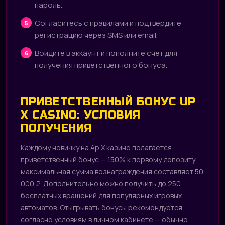
UP 
пароль.
Согласитесь с правилами и подтвердите
регистрацию через SMS или email.
Войдите в аккаунт и пополните счет для
получения приветственного бонуса.
ПРИВЕТСТВЕННЫЙ БОНУС UP
X CASINO: УСЛОВИЯ
ПОЛУЧЕНИЯ
Каждому новичку на Ap Х казино полагается
приветственный бонус — 150% к первому депозиту,
максимальная сумма вознаграждения составляет 50
000 ₽. Дополнительно можно получить до 250
бесплатных вращений для популярных игровых
автоматов. Отыгрывать бонусы рекомендуется
согласно условиям в личном кабинете — обычно